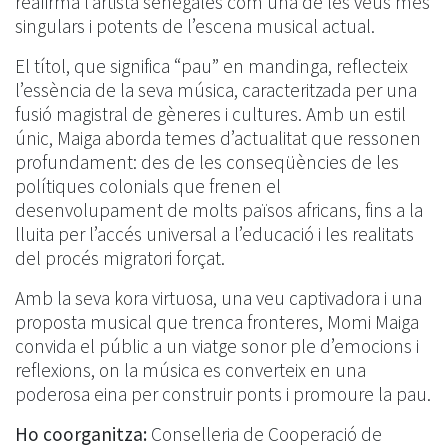
reafirma l’artista senegalès com una de les veus més
singulars i potents de l’escena musical actual.
El títol, que significa “pau” en mandinga, reflecteix
l’essència de la seva música, caracteritzada per una
fusió magistral de gèneres i cultures. Amb un estil
únic, Maiga aborda temes d’actualitat que ressonen
profundament: des de les conseqüències de les
polítiques colonials que frenen el
desenvolupament de molts països africans, fins a la
lluita per l’accés universal a l’educació i les realitats
del procés migratori forçat.
Amb la seva kora virtuosa, una veu captivadora i una
proposta musical que trenca fronteres, Momi Maiga
convida el públic a un viatge sonor ple d’emocions i
reflexions, on la música es converteix en una
poderosa eina per construir ponts i promoure la pau.
Ho coorganitza:
Conselleria de Cooperació de