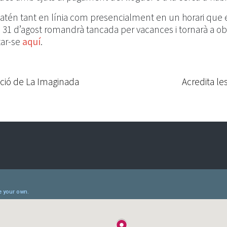
s atén tant en línia com presencialment en un horari que 
l 31 d’agost romandrà tancada per vacances i tornarà a obr
tar-se
aquí
.
dició de La Imaginada
Acredita le