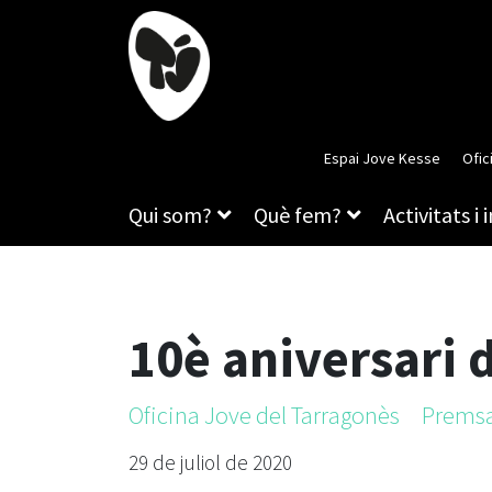
Espai Jove Kesse
Ofic
Qui som?
Què fem?
Activitats i 
10è aniversari 
Oficina Jove del Tarragonès
Prems
29 de juliol de 2020