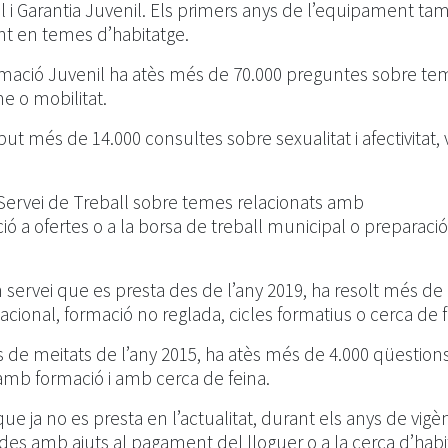
l i Garantia Juvenil. Els primers anys de l’equipament ta
t en temes d’habitatge.
ormació Juvenil ha atès més de 70.000 preguntes sobre te
me o mobilitat.
ut més de 14.000 consultes sobre sexualitat i afectivitat, v
 Servei de Treball sobre temes relacionats amb
ió a ofertes o a la borsa de treball municipal o preparació
servei que es presta des de l’any 2019, ha resolt més de 
ional, formació no reglada, cicles formatius o cerca de f
s de meitats de l’any 2015, ha atès més de 4.000 qüestion
, amb formació i amb cerca de feina.
ue ja no es presta en l’actualitat, durant els anys de vigè
es amb ajuts al pagament del lloguer o a la cerca d’habi