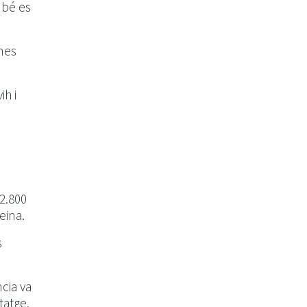
mbé es
mes
ih i
2.800
eina.
s
ncia va
tatge.