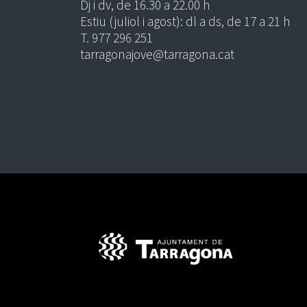
Dj i dv, de 16.30 a 22.00 h
Estiu (juliol i agost): dl a ds, de 17 a 21 h
T. 977 296 251
tarragonajove@tarragona.cat