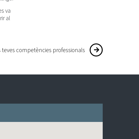
es va
ir al
s teves competències professionals