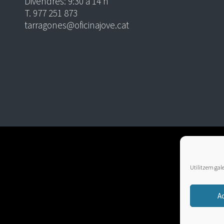
Divendres: 9:30 a 14 h
T. 977 251 873
tarragones@oficinajove.cat
Utilitzem galet
A