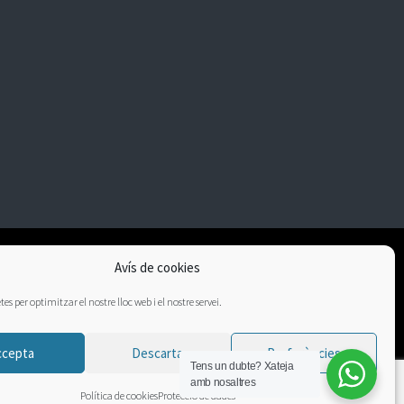
Avís de cookies
es per optimitzar el nostre lloc web i el nostre servei.
ccepta
Descarta
Preferències
Tens un dubte?
Xateja
amb nosaltres
Política de cookies
Protecció de dades