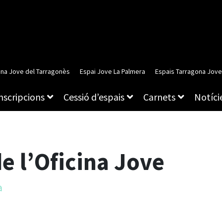
ina Jove del Tarragonès
Espai Jove La Palmera
Espais Tarragona Jove
inscripcions
Cessió d’espais
Carnets
Notície
de l’Oficina Jove
a