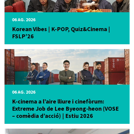
06 AG. 2026
Korean Vibes | K-POP, Quiz&Cinema |
FSLP’26
06 AG. 2026
K-cinema a l’aire lliure i cinefòrum:
Extreme Job de Lee Byeong-heon (VOSE
– comèdia d’acció) | Estiu 2026