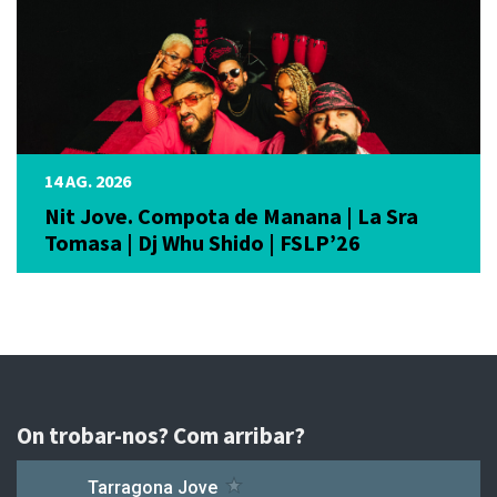
14 AG. 2026
Nit Jove. Compota de Manana | La Sra
Tomasa | Dj Whu Shido | FSLP’26
On trobar-nos? Com arribar?