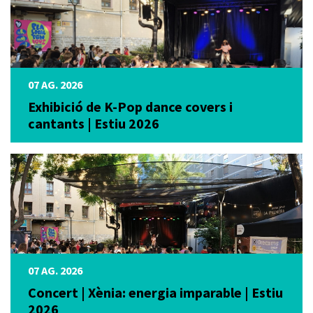
07 AG. 2026
Exhibició de K-Pop dance covers i
cantants | Estiu 2026
07 AG. 2026
Concert | Xènia: energia imparable | Estiu
2026