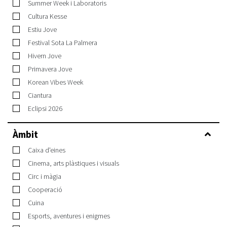
Summer Week i Laboratoris
Cultura Kesse
Estiu Jove
Festival Sota La Palmera
Hivern Jove
Primavera Jove
Korean Vibes Week
Ciantura
Eclipsi 2026
Àmbit
Caixa d'eines
Cinema, arts plàstiques i visuals
Circ i màgia
Cooperació
Cuina
Esports, aventures i enigmes