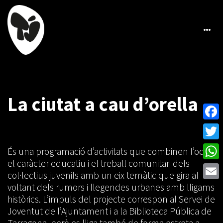
La ciutat a cau d’orella
Face
Twitt
És una programació d’activitats que combinen l’oci,
el caràcter educatiu i el treball comunitari dels
What
col·lectius juvenils amb un eix temàtic que gira al
voltant dels rumors i llegendes urbanes amb lligams
Emai
històrics. L’impuls del projecte correspon al Servei de
Joventut de l’Ajuntament i a la Biblioteca Pública de
Tarragona, però es lliga també de forma estreta a