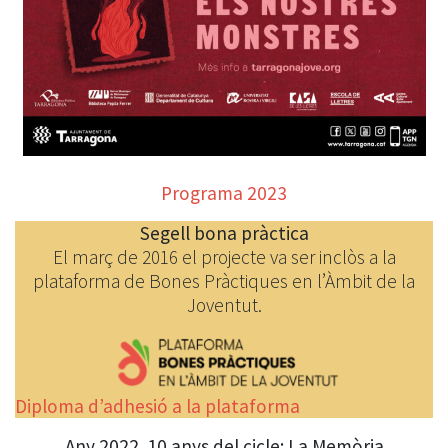
Programa 2023
Segell bona pràctica
El març de 2016 el projecte va ser inclòs a la
plataforma de Bones Pràctiques en l’Àmbit de la
Joventut.
Diploma d’adhesió a la plataforma
Any 2022. 10 anys del cicle: La Memòria