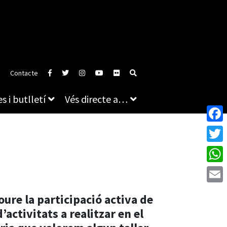
Contacte
s i butlletí
Vés directe a…
Face
Twitt
What
Emai
ure la participació activa de
activitats a realitzar en el