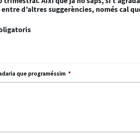
trimestral. Així que ja ho saps, si t’agrad
 entre d’altres suggerències, només cal qu
ligatoris
gradaria que programéssim
*