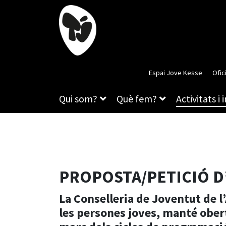
Espai Jove Kesse
Ofic
Qui som?
Què fem?
Activitats i 
PROPOSTA/PETICIÓ D’
La Conselleria de Joventut de l
les persones joves, manté oberta