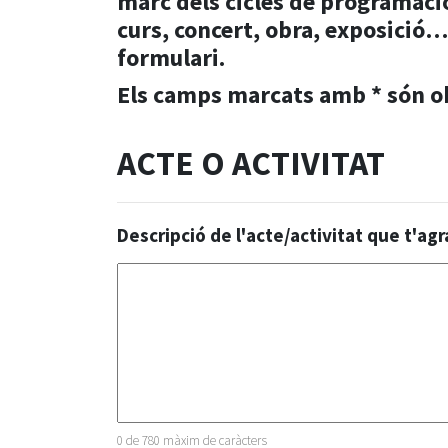
marc dels cicles de programació 
curs, concert, obra, exposició…
formulari.
Els camps marcats amb * són ob
ACTE O ACTIVITAT
Descripció de l'acte/activitat que t'a
0 de 780 màxim de caràcters