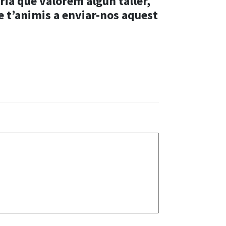
aria que valorem algun taller,
e t’animis a enviar-nos aquest