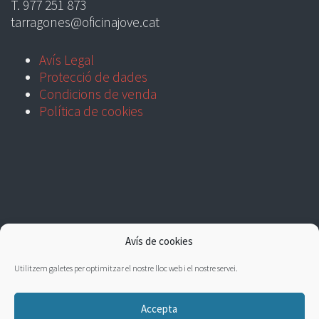
T. 977 251 873
tarragones@oficinajove.cat
Avís Legal
Protecció de dades
Condicions de venda
Política de cookies
Avís de cookies
Utilitzem galetes per optimitzar el nostre lloc web i el nostre servei.
Accepta