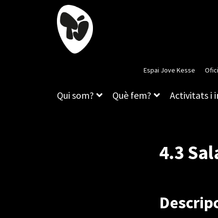
Espai Jove Kesse
Ofic
Qui som?
Què fem?
Activitats i 
4.3 Sal
Descrip