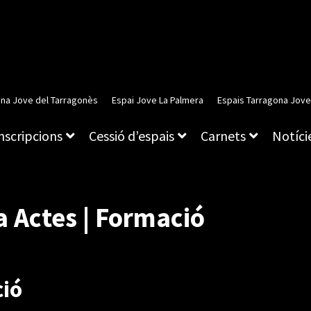
ina Jove del Tarragonès
Espai Jove La Palmera
Espais Tarragona Jove
inscripcions
Cessió d’espais
Carnets
Notície
a Actes | Formació
ció