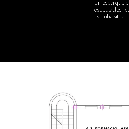
Un espai que pot
espectacles i c
Es troba situad