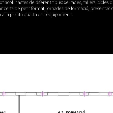
 acollir actes de diferent tipus: xerrades, tallers, cicles
oncerts de petit format, jornades de formació, presentac
a a la planta quarta de l’equipament.