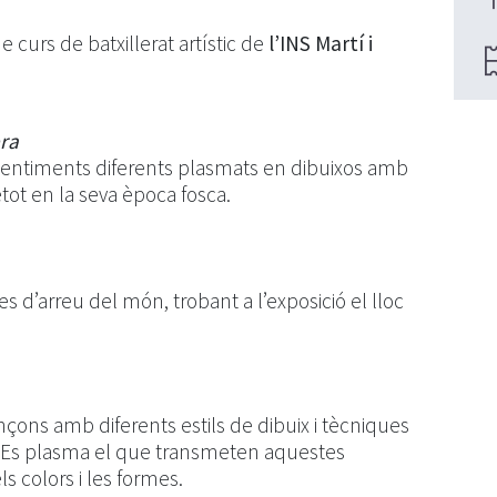
e curs de batxillerat artístic de
l’INS Martí i
bra
sentiments diferents plasmats en dibuixos amb
tot en la seva època fosca.
s d’arreu del món, trobant a l’exposició el lloc
nçons amb diferents estils de dibuix i tècniques
af. Es plasma el que transmeten aquestes
s colors i les formes.