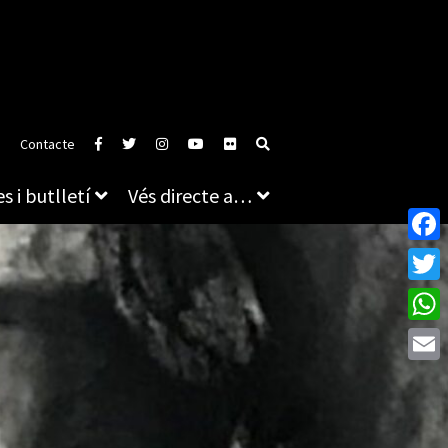
Contacte
s i butlletí
Vés directe a…
Face
Twitt
What
Emai