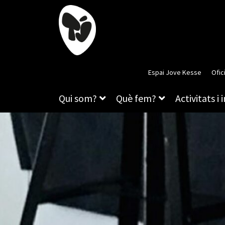
Espai Jove Kesse
Ofic
Qui som?
Què fem?
Activitats i 