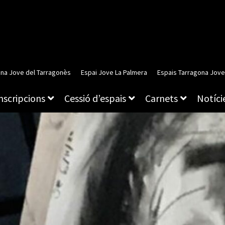
ina Jove del Tarragonès
Espai Jove La Palmera
Espais Tarragona Jove
inscripcions
Cessió d’espais
Carnets
Notície