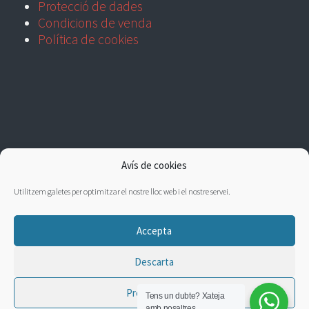
Protecció de dades
Condicions de venda
Política de cookies
Avís de cookies
Utilitzem galetes per optimitzar el nostre lloc web i el nostre servei.
Accepta
Descarta
Preferències
Tens un dubte?
Xateja
amb nosaltres