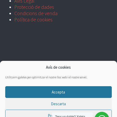
Avís Legal
Protecció de dades
Condicions de venda
Política de cookies
Avís de cookies
Utilitzem galetes per optimitzar el nostre lloc web i el nostre servei.
Accepta
Descarta
Preferències
Tens un dubte?
Xateja