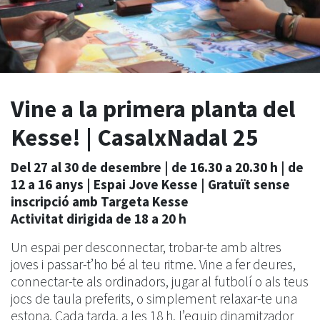
Vine a la primera planta del
Kesse! | CasalxNadal 25
Del 27 al 30 de desembre | de 16.30 a 20.30 h | de
12 a 16 anys | Espai Jove Kesse | Gratuït sense
inscripció amb Targeta Kesse
Activitat dirigida de 18 a 20 h
Un espai per desconnectar, trobar-te amb altres
joves i passar-t’ho bé al teu ritme. Vine a fer deures,
connectar-te als ordinadors, jugar al futbolí o als teus
jocs de taula preferits, o simplement relaxar-te una
estona. Cada tarda, a les 18 h, l’equip dinamitzador