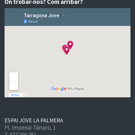
On trobar-nos? Com arribar?
ESPAI JOVE LA PALMERA
Pl. Imperial Tàrraco, 1
T. 977 296 251