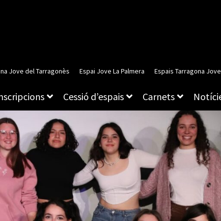
ina Jove del Tarragonès
Espai Jove La Palmera
Espais Tarragona Jove
inscripcions
Cessió d’espais
Carnets
Notície