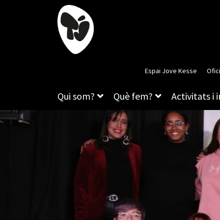
Espai Jove Kesse
Ofic
Qui som?
Què fem?
Activitats i 