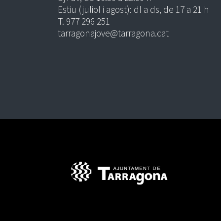
Estiu (juliol i agost): dl a ds, de 17 a 21 h
T. 977 296 251
tarragonajove@tarragona.cat