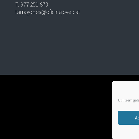
T. 977 251 873
tarragones@oficinajove.cat
Utilitzem galet
A