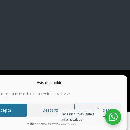
Avís de cookies
es per optimitzar el nostre lloc web i el nostre servei.
ccepta
Descarta
Preferències
Tens un dubte?
Xateja
amb nosaltres
Política de cookies
Protecció de dades