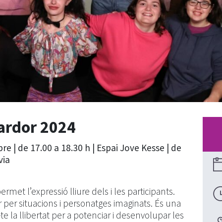
Tardor 2024
e | de 17.00 a 18.30 h | Espai Jove Kesse | de
via
rmet l’expressió lliure dels i les participants.
per situacions i personatges imaginats. És una
-te la llibertat per a potenciar i desenvolupar les