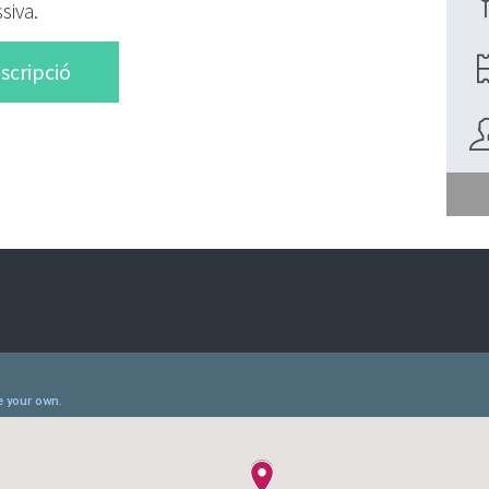
siva.
scripció