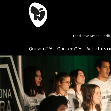
Espai Jove Kesse
Ofic
Qui som?
Què fem?
Activitats i 