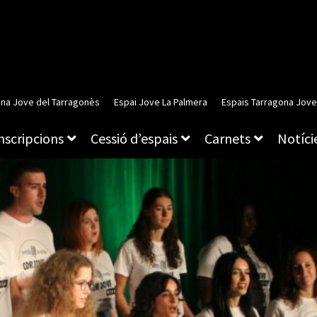
ina Jove del Tarragonès
Espai Jove La Palmera
Espais Tarragona Jove
inscripcions
Cessió d’espais
Carnets
Notície