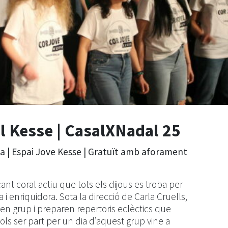
el Kesse | CasalXNadal 25
ca | Espai Jove Kesse | Gratuït amb aforament
nt coral actiu que tots els dijous es troba per
i enriquidora. Sota la direcció de Carla Cruells,
en grup i preparen repertoris eclèctics que
ls ser part per un dia d’aquest grup vine a