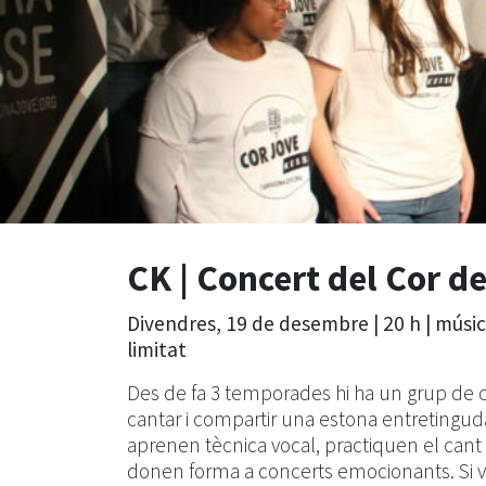
CK | Concert del Cor d
Divendres, 19 de desembre | 20 h | músi
limitat
Des de fa 3 temporades hi ha un grup de ca
cantar i compartir una estona entretinguda 
aprenen tècnica vocal, practiquen el cant 
donen forma a concerts emocionants. Si vo