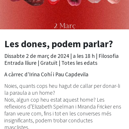
Les dones, podem parlar?
Dissabte 2 de març de 2024 | a les 18 h | Filosofia
Entrada lliure | Gratuït | Totes les edats
A càrrec d’Irina Cohí i Pau Capdevila
Noies, quants cops heu hagut de callar per donar-li
la paraula a un home?
Nois, algun cop heu estat aquest home? Les
reflexions d’Elizabeth Spelman i Miranda Fricker ens
faran veure com, fins i tot en les converses més
insignificants, podem trobar conductes
masclistes.