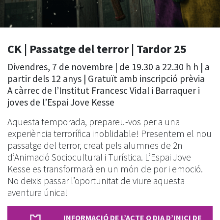
CK | Passatge del terror | Tardor 25
Divendres, 7 de novembre | de 19.30 a 22.30 h h | a
partir dels 12 anys | Gratuït amb inscripció prèvia
A càrrec de l’Institut Francesc Vidal i Barraquer i
joves de l’Espai Jove Kesse
Aquesta temporada, prepareu-vos per a una
experiència terrorífica inoblidable! Presentem el nou
passatge del terror, creat pels alumnes de 2n
d’Animació Sociocultural i Turística. L’Espai Jove
Kesse es transformarà en un món de por i emoció.
No deixis passar l’oportunitat de viure aquesta
aventura única!
INFORMACIÓ DE L’ACTE O DIA D’INICI DE