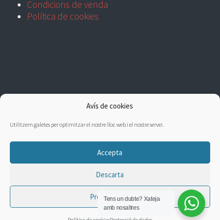
Condicions de venda
Política de cookies
Avís de cookies
Utilitzem galetes per optimitzar el nostre lloc web i el nostre servei.
Accepta
Descarta
Preferències
Tens un dubte?
Xateja
amb nosaltres
Política de cookies
Protecció de dades