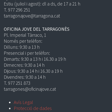
Estiu (juliol i agost): dl a ds, de 17 a 21 h
T. 977 296 251
tarragonajove@tarragona.cat
OFICINA JOVE DEL TARRAGONÈS
Pl. Imperial Tàrraco, 1
Només per telèfon:
Dilluns: 9:30 a 13 h
Presencial i per telèfon:
Dimarts: 9:30 a 13 h i 16.30 a 19 h
Dimecres: 9:30 a 14 h
Dijous: 9:30 a 14 h i 16.30 a 19 h
Divendres: 9:30 a 14 h
T. 977 251 873
tarragones@oficinajove.cat
Avís Legal
Protecció de dades