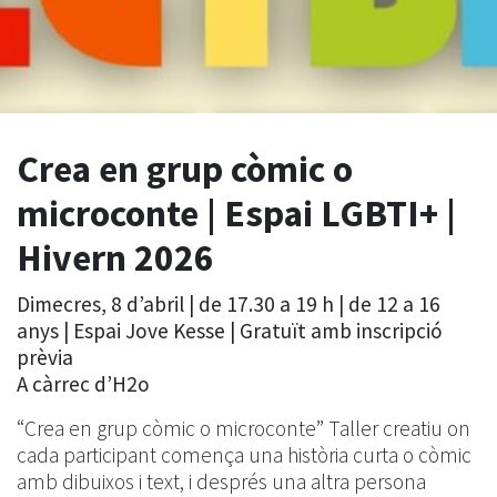
Crea en grup còmic o
microconte | Espai LGBTI+ |
Hivern 2026
Dimecres, 8 d’abril | de 17.30 a 19 h | de 12 a 16
anys | Espai Jove Kesse | Gratuït amb inscripció
prèvia
A càrrec d’H2o
“Crea en grup còmic o microconte” Taller creatiu on
cada participant comença una història curta o còmic
amb dibuixos i text, i després una altra persona