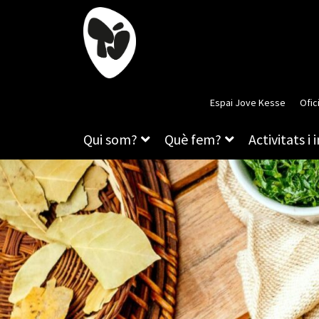
Espai Jove Kesse
Ofic
Qui som?
Què fem?
Activitats i 