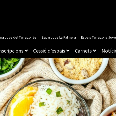
ina Jove del Tarragonès
Espai Jove La Palmera
Espais Tarragona Jove
inscripcions
Cessió d’espais
Carnets
Notície