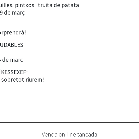
les, pintxos i truita de patata
 9 de març
sorprendrà!
LUDABLES
5 de març
“KESSEXEF”
 sobretot riurem!
Venda on-line tancada