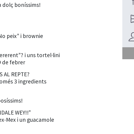
n dolç boníssims!
No peix” i brownie
rerent”? i uns tortel·lini
9 de febrer
ES AL REPTE?
omés 3 ingredients
bosíssims!
NDALE WEY!!”
ex-Mex i un guacamole