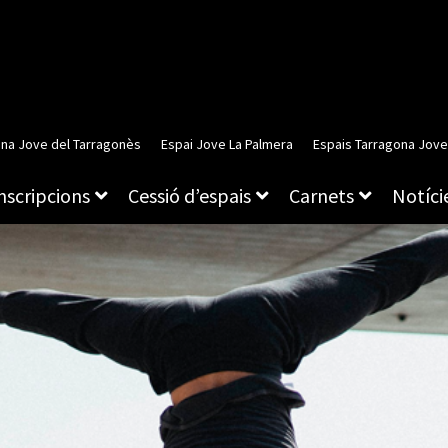
ina Jove del Tarragonès
Espai Jove La Palmera
Espais Tarragona Jove
inscripcions
Cessió d’espais
Carnets
Notície