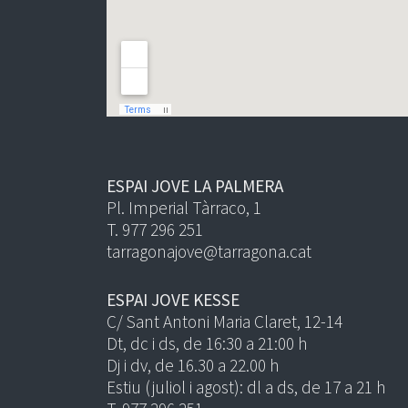
ESPAI JOVE LA PALMERA
Pl. Imperial Tàrraco, 1
T. 977 296 251
tarragonajove@tarragona.cat
ESPAI JOVE KESSE
C/ Sant Antoni Maria Claret, 12-14
Dt, dc i ds, de 16:30 a 21:00 h
Dj i dv, de 16.30 a 22.00 h
Estiu (juliol i agost): dl a ds, de 17 a 21 h