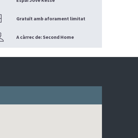
Espai Jove Kesse
Gratuït amb aforament limitat
A càrrec de: Second Home