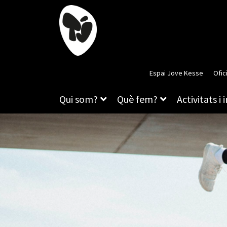
Espai Jove Kesse
Ofic
Qui som?
Què fem?
Activitats i 