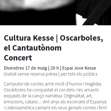
Cultura Kesse | Oscarboles,
el Cantautònom
Concert
Divendres 17 de maig | 20 h | Espai Jove Kesse
Gratüit sense reserva prèvia | per tots els públics
Cantautor de contes amb molt d’humor i tragèdia.
Oscárboles ha conquistat el cor dels i les amants
exquisits de la cançó narrativa. Originalitat, art,
emocions, catarsi… vint anys als escenaris d’Espanya
i Llatinoamèrica cantant els seus genials contes i fent