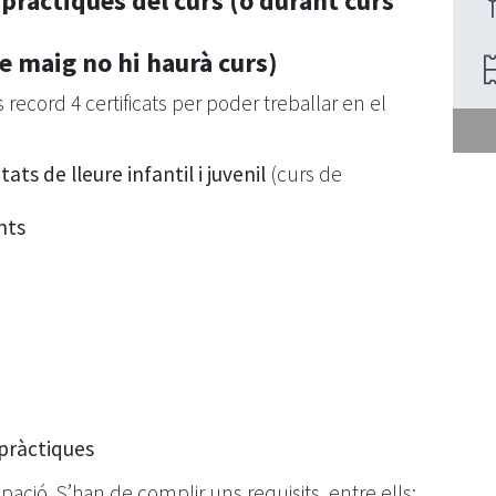
s pràctiques del curs (o durant curs
de maig no hi haurà curs)
record 4 certificats per poder treballar en el
ts de lleure infantil i juvenil
(curs de
nts
 pràctiques
pació. S’han de complir uns requisits, entre ells: