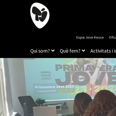
Espai Jove Kesse
Ofic
Qui som?
Què fem?
Activitats i 