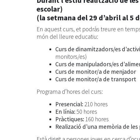
Durant l’estiu realització de le
escolar)
(la setmana del 29 d’abril al 5 
En aquest curs, et podràs treure en temps 
món del lleure educatiu:
Curs de dinamitzadors/es d’activita
monitors/es)
Curs de manipuladors/es d’alime
Curs de monitor/a de menjador
Curs de monitor/a de transport
Programa d’hores del curs:
Presencial:
210 hores
En línia:
50 hores
Pràctiques:
160 hores
Realizació d’una memòria de les
Està dirigit a persones joves en cerca d’ocu