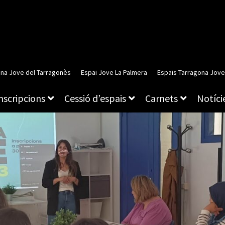
ina Jove del Tarragonès
Espai Jove La Palmera
Espais Tarragona Jove
inscripcions
Cessió d’espais
Carnets
Notície