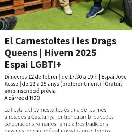
El Carnestoltes i les Drags
Queens
| Hivern 2025
Espai LGBTI+
Dimecres 12 de febrer | de 17.30 a 19 h | Espai Jove
Kesse | de 12 a 25 anys (preferentment) | Gratuït
amb inscripció prèvia
A càrrec d’H2O
La Festa del Carnestoltes és una de les més
arrelades a Catalunya i entronca amb les velles
celebracions romanes i amb altres tradicions
paganes, encara més allunyades en el temps,