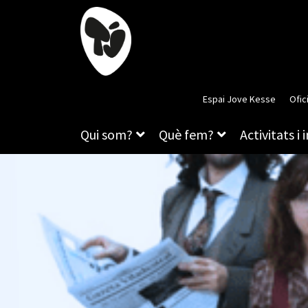
Espai Jove Kesse
Ofic
Qui som?
Què fem?
Activitats i 