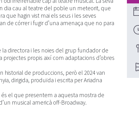
odi irrefrenable cap al teatre musical. La seva
un dia cau al teatre del poble un meteorit, que
ra que hagin vist mai els seus i les seves
uran de córrer i fugir d’una amenaça que no para
 la directora i les noies del grup fundador de
a projectes propis així com adaptacions d’obres
n historial de produccions, però el 2024 van
a, dirigida, produïda i escrita per Ariadna
t és el que presentem a aquesta mostra de
ió d’un musical americà off-Broadway.