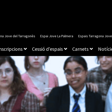
ina Jove del Tarragonès
Espai Jove La Palmera
Espais Tarragona Jove
inscripcions
Cessió d’espais
Carnets
Notície