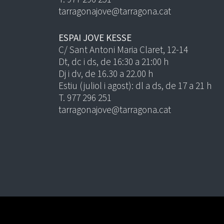
tarragonajove@tarragona.cat
ESPAI JOVE KESSE
C/ Sant Antoni Maria Claret, 12-14
Dt, dc i ds, de 16:30 a 21:00 h
Dj i dv, de 16.30 a 22.00 h
Estiu (juliol i agost): dl a ds, de 17 a 21 h
T. 977 296 251
tarragonajove@tarragona.cat