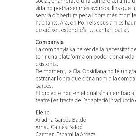
social, enamorat d’una cambrera, i amb un 
vida no podria ser més avorrida, fins que 
servirà d’obertura per a l’obra més mortífe
habitants. Ara, en Pol i els seus amics ha
de créixer, estendre’s i … cantar i ballar.
Companyia
La companyia va néixer de la necessitat de
tenir una plataforma on poder donar vida 
existents.
De moment, la Cia. Obsidiana no té un gra
estrenar l’obra que dóna nom a la companyi
Garcés.
El projecte nou en el qual s’han embarca
teatre i es tracta de l’adaptació i traducc
Elenc
Ariadna Garcés Baldó
Arnau Garcés Baldó
Carmen Escamilla Arriaza