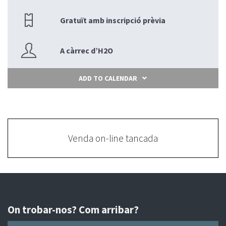
Gratuït amb inscripció prèvia
A càrrec d’H2O
ADD TO CALENDAR
Venda on-line tancada
On trobar-nos? Com arribar?