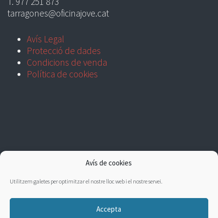
T. 977 251 873
tarragones@oficinajove.cat
Avís Legal
Protecció de dades
Condicions de venda
Política de cookies
Avís de cookies
Utilitzem galetes per optimitzar el nostre lloc web i el nostre servei.
Accepta