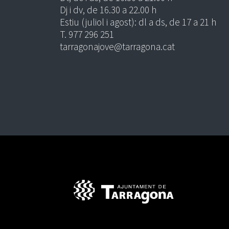
Dj i dv, de 16.30 a 22.00 h
Estiu (juliol i agost): dl a ds, de 17 a 21 h
T. 977 296 251
tarragonajove@tarragona.cat