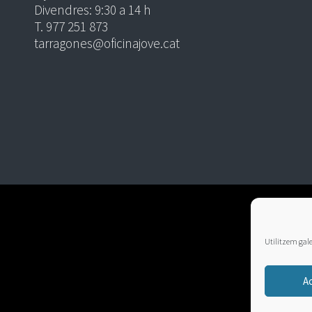
Divendres: 9:30 a 14 h
T. 977 251 873
tarragones@oficinajove.cat
Utilitzem galet
A