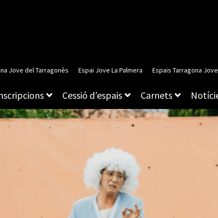
ina Jove del Tarragonès
Espai Jove La Palmera
Espais Tarragona Jove
inscripcions
Cessió d’espais
Carnets
Notície