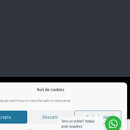
Avís de cookies
es per optimitzar el nostre lloc web i el nostre servei.
ccepta
Descarta
Preferències
Tens un dubte?
Xateja
amb nosaltres