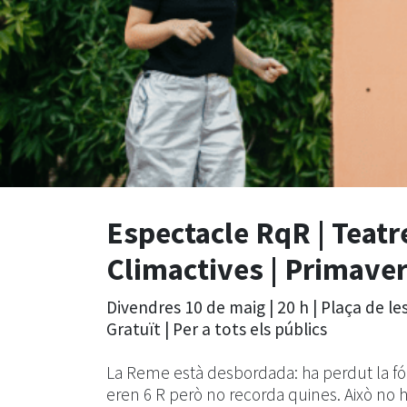
Espectacle RqR | Teatre 
Climactives | Primaver
Divendres 10 de maig | 20 h | Plaça de le
Gratuït | Per a tots els públics
La Reme està desbordada: ha perdut la f
eren 6 R però no recorda quines. Això no ho