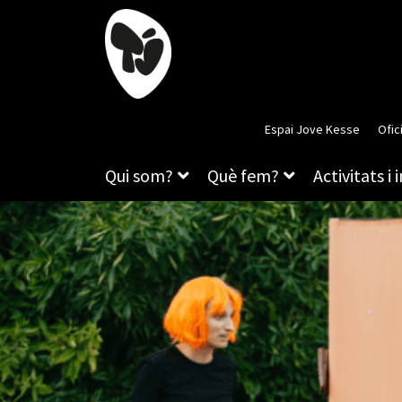
Espai Jove Kesse
Ofic
Qui som?
Què fem?
Activitats i 