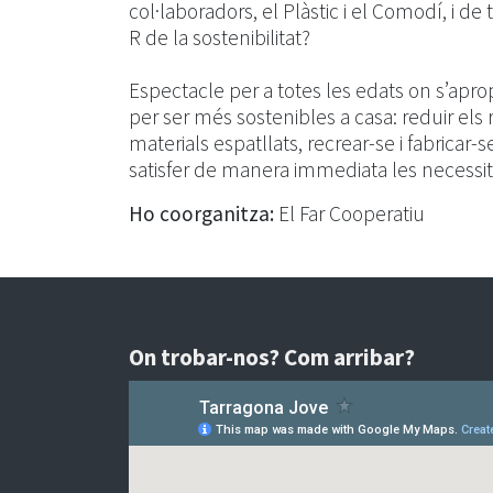
col·laboradors, el Plàstic i el Comodí, i de
R de la sostenibilitat?
Espectacle per a totes les edats on s’aprop
per ser més sostenibles a casa: reduir els res
materials espatllats, recrear-se i fabricar-
satisfer de manera immediata les necessit
Ho coorganitza:
El Far Cooperatiu
On trobar-nos? Com arribar?