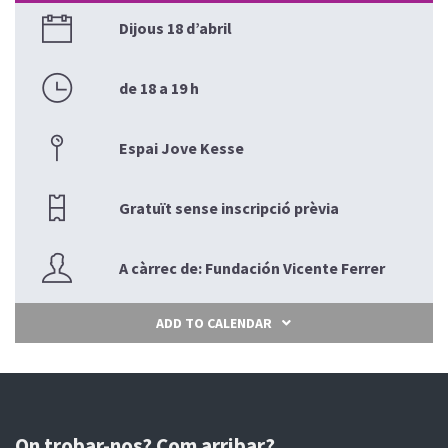
Dijous 18 d’abril
de 18 a 19 h
Espai Jove Kesse
Gratuït sense inscripció prèvia
A càrrec de: Fundación Vicente Ferrer
ADD TO CALENDAR
On trobar-nos? Com arribar?