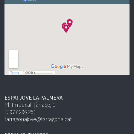
ESPAI JOVE LA PALMERA
Pl. Imperial Tàrraco, 1
T. 977 296 251
tarragonajove@tarragona.cat