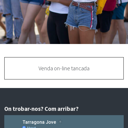
Venda on-line tancada
On trobar-nos? Com arribar?