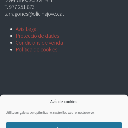
Divendres: 9:30 a 14 h
T. 977 251 873
tarragones@oficinajove.cat
Avís Legal
Protecció de dades
Condicions de venda
Política de cookies
Avís de cookies
Utilitzem galetes per optimitzar el nostre lloc web i el nostre servei.