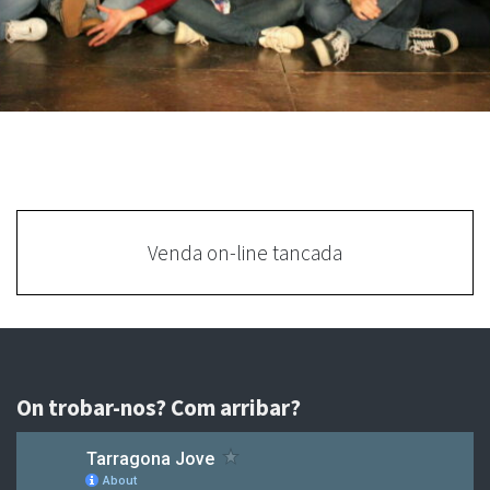
Venda on-line tancada
On trobar-nos? Com arribar?