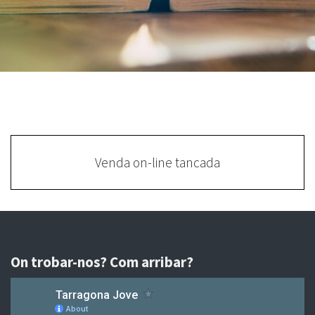
Venda on-line tancada
On trobar-nos? Com arribar?