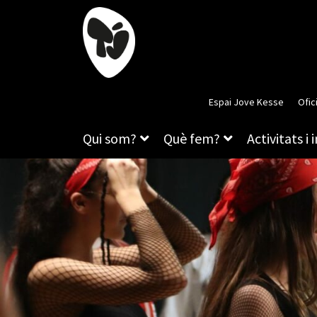
Espai Jove Kesse
Ofic
Qui som?
Què fem?
Activitats i 