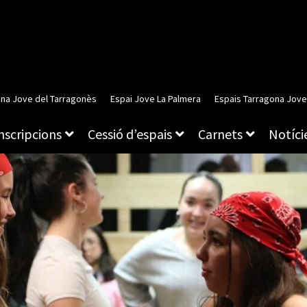
ina Jove del Tarragonès
Espai Jove La Palmera
Espais Tarragona Jove
inscripcions
Cessió d’espais
Carnets
Notície