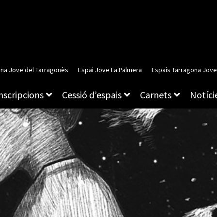
ina Jove del Tarragonès
Espai Jove La Palmera
Espais Tarragona Jove
inscripcions
Cessió d’espais
Carnets
Notície