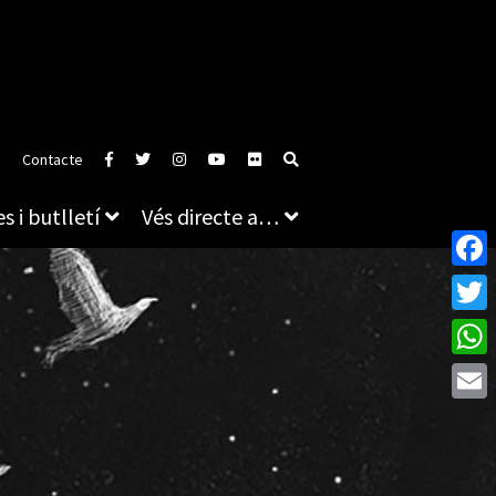
Contacte
s i butlletí
Vés directe a…
Face
Twitt
What
Emai