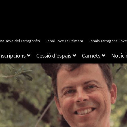
ina Jove del Tarragonès
Espai Jove La Palmera
Espais Tarragona Jove
inscripcions
Cessió d’espais
Carnets
Notície