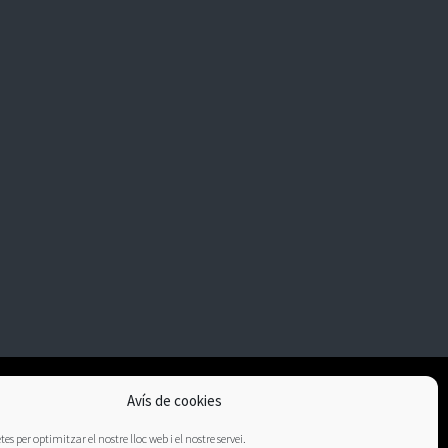
Avís de cookies
es per optimitzar el nostre lloc web i el nostre servei.