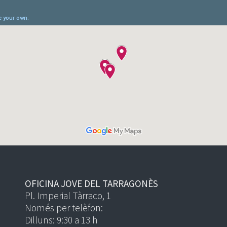
OFICINA JOVE DEL TARRAGONÈS
Pl. Imperial Tàrraco, 1
Només per telèfon:
Dilluns: 9:30 a 13 h