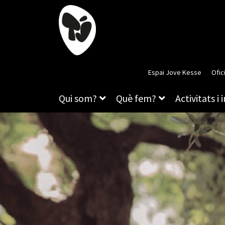
Espai Jove Kesse
Ofic
Qui som?
Què fem?
Activitats i 