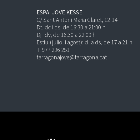
ESPAI JOVE KESSE
C/ Sant Antoni Maria Claret, 12-14
Dt, dc i ds, de 16:30 a 21:00 h
Dj i dv, de 16.30 a 22.00 h
Estiu (juliol i agost): dl a ds, de 17 a 21 h
T. 977 296 251
tarragonajove@tarragona.cat