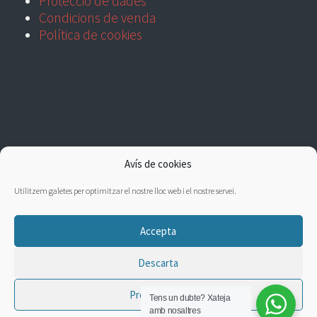
Protecció de dades
Condicions de venda
Política de cookies
Avís de cookies
Utilitzem galetes per optimitzar el nostre lloc web i el nostre servei.
Accepta
Descarta
Preferències
Tens un dubte?
Xateja
amb nosaltres