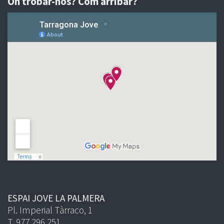
On trobar-nos? Com arribar?
ESPAI JOVE LA PALMERA
Pl. Imperial Tàrraco, 1
T. 977 296 251