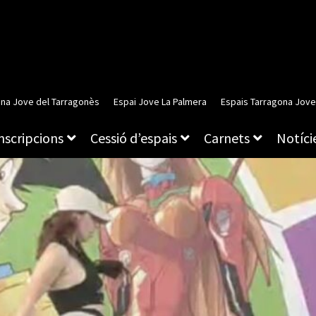
ina Jove del Tarragonès
Espai Jove La Palmera
Espais Tarragona Jove
inscripcions
Cessió d’espais
Carnets
Notície