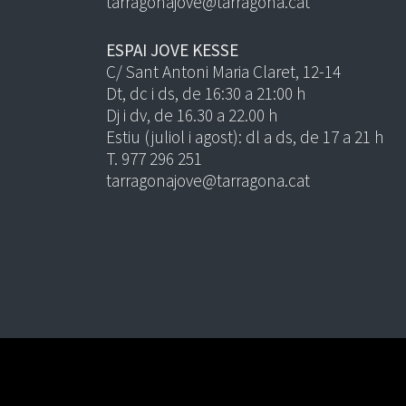
tarragonajove@tarragona.cat
ESPAI JOVE KESSE
C/ Sant Antoni Maria Claret, 12-14
Dt, dc i ds, de 16:30 a 21:00 h
Dj i dv, de 16.30 a 22.00 h
Estiu (juliol i agost): dl a ds, de 17 a 21 h
T. 977 296 251
tarragonajove@tarragona.cat