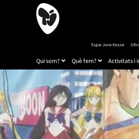
Espai Jove Kesse
Ofic
Qui som?
Què fem?
Activitats i 