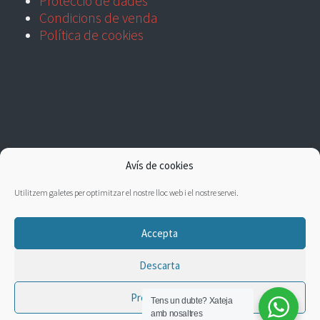
Protecció de dades
Condicions de venda
Política de cookies
Avís de cookies
Utilitzem galetes per optimitzar el nostre lloc web i el nostre servei.
Accepta
Descarta
Preferències
Tens un dubte?
Xateja
amb nosaltres