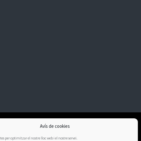
Avís de cookies
es per optimitzar el nostre lloc web i el nostre servei.