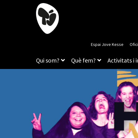
Espai Jove Kesse
Ofic
Qui som?
Què fem?
Activitats i 