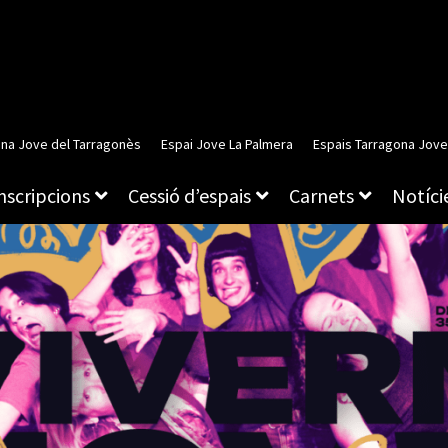
ina Jove del Tarragonès
Espai Jove La Palmera
Espais Tarragona Jove
inscripcions
Cessió d’espais
Carnets
Notície