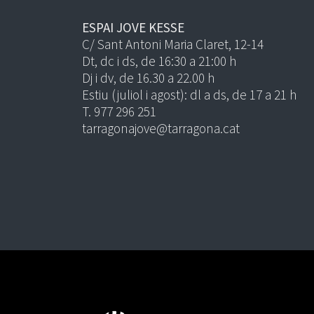
ESPAI JOVE KESSE
C/ Sant Antoni Maria Claret, 12-14
Dt, dc i ds, de 16:30 a 21:00 h
Dj i dv, de 16.30 a 22.00 h
Estiu (juliol i agost): dl a ds, de 17 a 21 h
T. 977 296 251
tarragonajove@tarragona.cat