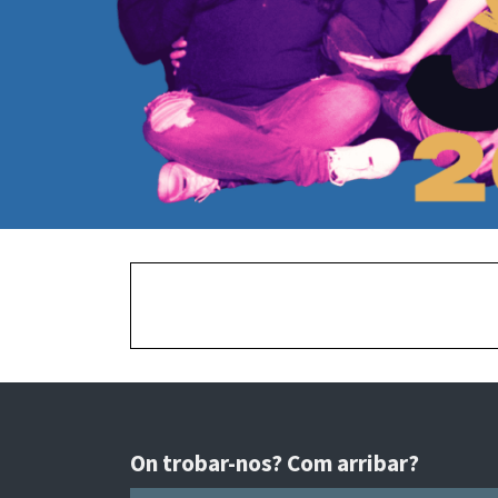
On trobar-nos? Com arribar?