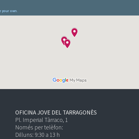
OFICINA JOVE DEL TARRAGONÈS
Pl. Imperial Tàrraco, 1
Només per telèfon:
Dilluns: 9:30 a 13 h