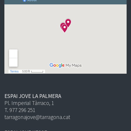
ESPAI JOVE LA PALMERA
Pl. Imperial Tàrraco, 1
T. 977 296 251
tarragonajove@tarragona.cat