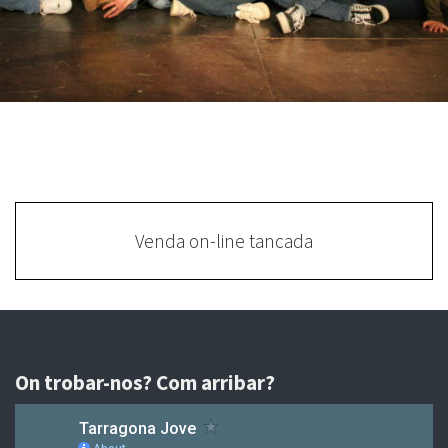
Venda on-line tancada
On trobar-nos? Com arribar?