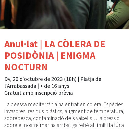
Anul·lat | LA CÒLERA DE
POSIDÒNIA | ENIGMA
NOCTURN
Dv, 20 d’octubre de 2023 (18h) | Platja de
l’Arrabassada | + de 16 anys
Gratuït amb inscripció prèvia
La deessa mediterrània ha entrat en còlera. Espècies
invasores, residus plàstics, augment de temperatura,
sobrepesca, contaminació dels vaixells… la pressió
sobre el nostre mar ha arribat gairebé al límit i la fúria