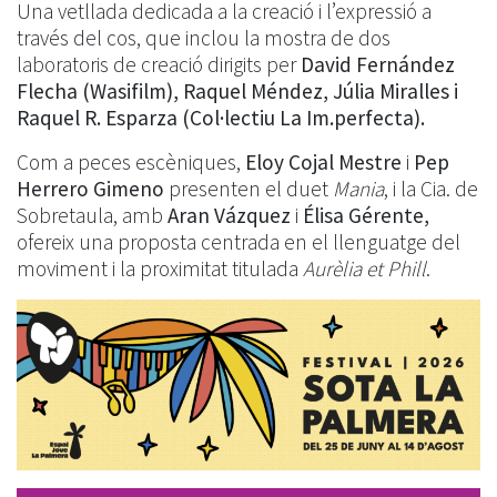
Una vetllada dedicada a la creació i l’expressió a
través del cos, que inclou la mostra de dos
laboratoris de creació dirigits per
David Fernández
Flecha (Wasifilm), Raquel Méndez, Júlia Miralles i
Raquel R. Esparza (Col·lectiu La Im.perfecta).
Com a peces escèniques,
Eloy Cojal Mestre
i
Pep
Herrero Gimeno
presenten el duet
Mania
, i la Cia. de
Sobretaula, amb
Aran Vázquez
i
Élisa Gérente,
ofereix una proposta centrada en el llenguatge del
moviment i la proximitat titulada
Aurèlia et Phill
.