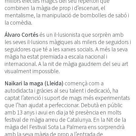
millors efectes màgics del seu repertori que
combinen la màgia de prop i d’escenari, el
mentalisme, la manipulació de bombolles de sabó i
la comèdia.
Álvaro Cortés
és un il·lusionista que sorprèn amb
les seves il·lusions màgiques als milers de seguidors i
seguidores que té a les xarxes socials. A més la seva
màgia ha estat premiada a escala nacional i
internacional. A la nit de màgia gaudriem del seu art
visualment impossible.
Naikari la maga (Lleida)
començà com a
autodidacta i gràcies al seu talent i dedicació, ha
captat l’atenció i suport de mags més experimentats
que l’han ajudat a perfeccionar. Debutà en públic
amb 13 anys i avui en dia ja té presència en molts
festival de màgia arreu de Catalunya. En la Nit de la
màgia del Festival Sota La Palmera ens sorprendrà
amb la seva màgia de prop a l’entrada de