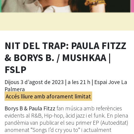
NIT DEL TRAP: PAULA FITZZ
& BORYS B. / MUSHKAA |
FSLP
Dijous 3 d’agost de 2023 | a les 21 h |
Espai Jove La
Palmera
Accés lliure amb aforament limitat
Borys B & Paula Fitzz
fan música amb referències
evidents al R&B, Hip-hop, àcid jazz i el funk. En plena
pandèmia van publicar el seu primer EP (Autoeditat)
anomenat “Songs I’d cry you to” i actualment