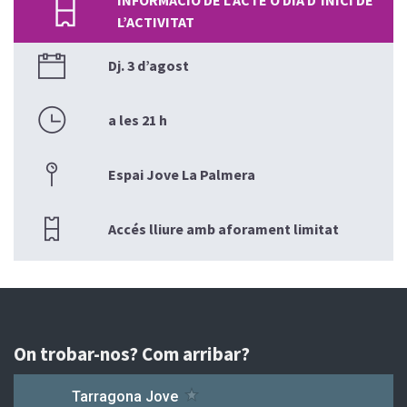
INFORMACIÓ DE L’ACTE O DIA D’INICI DE
L’ACTIVITAT
Dj. 3 d’agost
a les 21 h
Espai Jove La Palmera
Accés lliure amb aforament limitat
On trobar-nos? Com arribar?