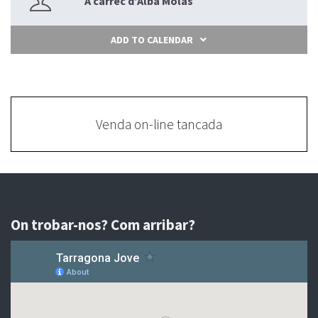
A càrrec d’Alba Molas
ADD TO CALENDAR
Venda on-line tancada
On trobar-nos? Com arribar?