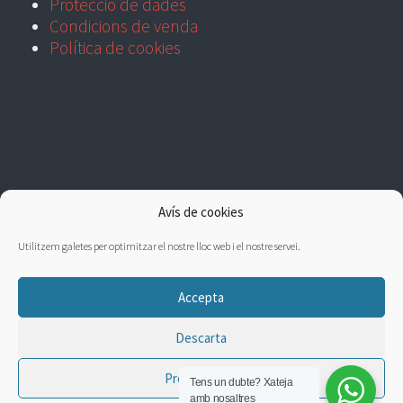
Protecció de dades
Condicions de venda
Política de cookies
Avís de cookies
Utilitzem galetes per optimitzar el nostre lloc web i el nostre servei.
Accepta
Descarta
Preferències
Tens un dubte?
Xateja
amb nosaltres