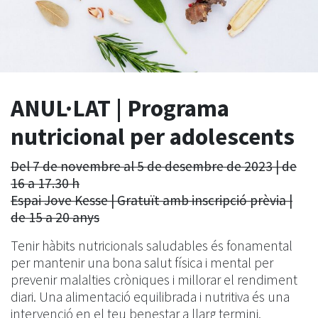
ANUL·LAT | Programa
nutricional per adolescents
Del 7 de novembre al 5 de desembre de 2023 | de
16 a 17.30 h
Espai Jove Kesse | Gratuït amb inscripció prèvia |
de 15 a 20 anys
Tenir hàbits nutricionals saludables és fonamental
per mantenir una bona salut física i mental per
prevenir malalties cròniques i millorar el rendiment
diari. Una alimentació equilibrada i nutritiva és una
intervenció en el teu benestar a llarg termini.