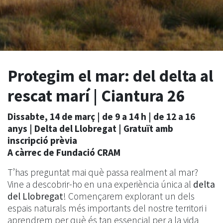
Protegim el mar: del delta al
rescat marí | Ciantura 26
Dissabte, 14 de març | de 9 a 14 h | de 12 a 16
anys |
Delta del Llobregat
| Gratuït amb
inscripció prèvia
A càrrec
de Fundació CRAM
T’has preguntat mai què passa realment al mar?
Vine a descobrir-ho en una experiència única al
delta
del Llobregat
! Començarem explorant un dels
espais naturals més importants del nostre territori i
aprendrem per què és tan essencial per a la vida