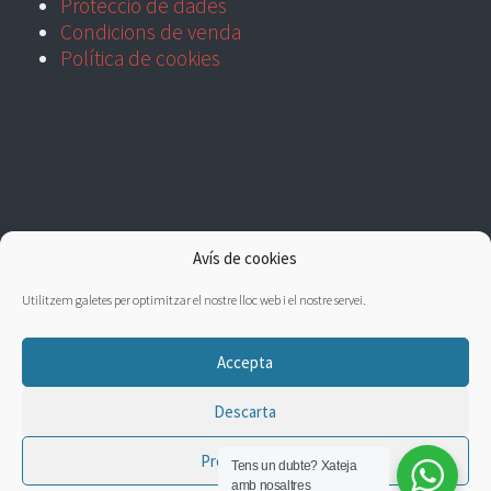
Protecció de dades
Condicions de venda
Política de cookies
Avís de cookies
Utilitzem galetes per optimitzar el nostre lloc web i el nostre servei.
Accepta
Descarta
Preferències
Tens un dubte?
Xateja
amb nosaltres