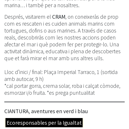
marina… i també per a nosaltres.
Després, visitarem el
CRAM
, on coneixeràs de prop
com es rescaten i es cuiden animals marins com
tortugues, dofins o aus marines. A través de casos
reals, descobriràs com les nostres accions poden
afectar el mar i què podem fer per protegir-lo. Una
activitat dinàmica, educativa i plena de descobertes
que et farà mirar el mar amb uns altres ulls.
Lloc d’inici / final: Plaça Imperial Tarraco, 1 (sortida
amb autocar, 9 h)
*cal portar gorra, crema solar, roba i calçat còmode,
esmorzar i/o fruita. *es prega puntualitat
CIANTURA, aventures en verd i blau
Ecoresponsables per la Igualtat