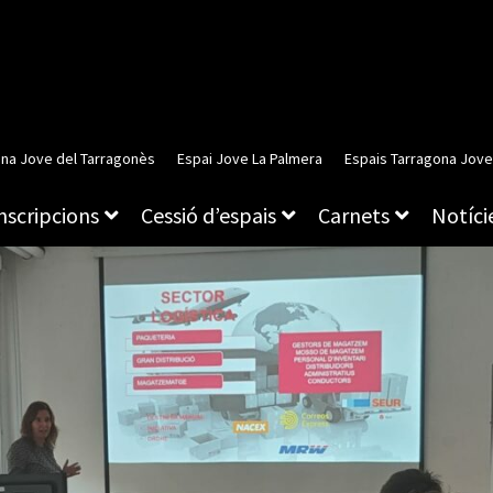
ina Jove del Tarragonès
Espai Jove La Palmera
Espais Tarragona Jove
inscripcions
Cessió d’espais
Carnets
Notície