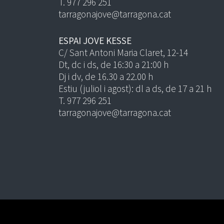
T. 977 296 251
tarragonajove@tarragona.cat
ESPAI JOVE KESSE
C/ Sant Antoni Maria Claret, 12-14
Dt, dc i ds, de 16:30 a 21:00 h
Dj i dv, de 16.30 a 22.00 h
Estiu (juliol i agost): dl a ds, de 17 a 21 h
T. 977 296 251
tarragonajove@tarragona.cat