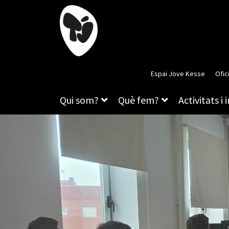
Espai Jove Kesse
Ofic
Qui som?
Què fem?
Activitats i 