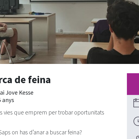
rca de feina
pai Jove Kesse
5 anys
es vies que emprem per trobar oportunitats
 Saps on has d’anar a buscar feina?