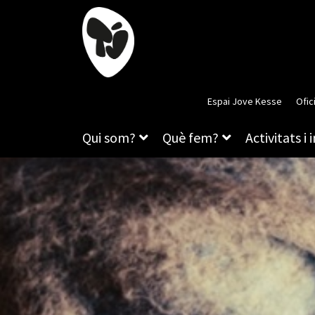
Espai Jove Kesse
Ofic
Qui som?
Què fem?
Activitats i 