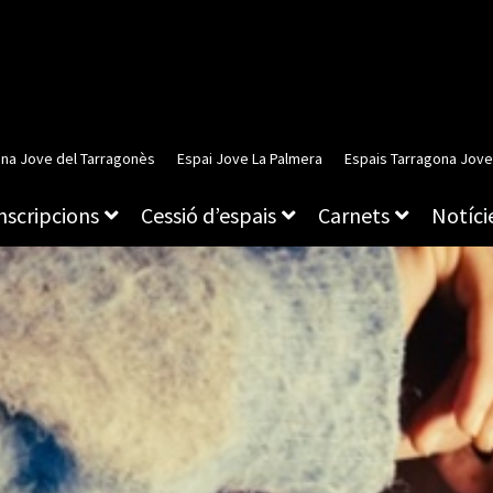
ina Jove del Tarragonès
Espai Jove La Palmera
Espais Tarragona Jove
inscripcions
Cessió d’espais
Carnets
Notície