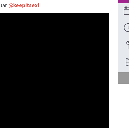
uari
@
keepitsexi