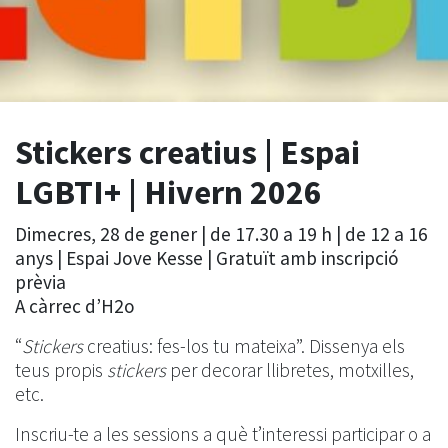
Stickers creatius | Espai
LGBTI+ | Hivern 2026
Dimecres, 28 de gener | de 17.30 a 19 h | de 12 a 16
anys | Espai Jove Kesse | Gratuït amb inscripció
prèvia
A càrrec d’H2o
“
Stickers
creatius: fes-los tu mateixa”. Dissenya els
teus propis
stickers
per decorar llibretes, motxilles,
etc.
Inscriu-te a les sessions a què t’interessi participar o a