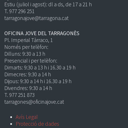
Estiu (juliol i agost): dl a ds, de 17 a 21 h
T. 977 296 251
tarragonajove@tarragona.cat
OFICINA JOVE DEL TARRAGONÈS
Pl. Imperial Tàrraco, 1
Només per telèfon:
Dilluns: 9:30 a 13 h
Presencial i per telèfon:
Dimarts: 9:30 a 13 h i 16.30 a 19 h
Dimecres: 9:30 a 14 h
Dijous: 9:30 a 14 h i 16.30 a 19 h
Divendres: 9:30 a 14 h
T. 977 251 873
tarragones@oficinajove.cat
Avís Legal
Protecció de dades