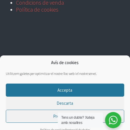
Condicions de venda
Política de cookies
Avís de cookies
Utilitzem galetes per optimitzar el nostre lloc web i el nostre servei.
Accepta
Descarta
Preferències
Tens un dubte?
Xateja
amb nosaltres
Política de cookies
Protecció de dades