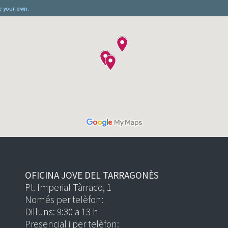
OFICINA JOVE DEL TARRAGONÈS
Pl. Imperial Tàrraco, 1
Només per telèfon:
Dilluns: 9:30 a 13 h
Presencial i per telèfon: