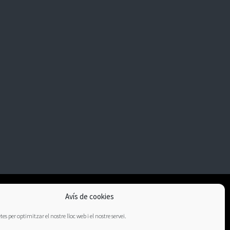
Avís de cookies
es per optimitzar el nostre lloc web i el nostre servei.