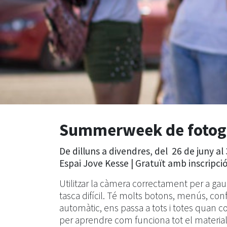
Summerweek de fotogra
De dilluns a divendres, del 26 de juny al
Espai Jove Kesse |
Gratuït amb inscripció
Utilitzar la càmera correctament per a gaud
tasca difícil. Té molts botons, menús, conf
automàtic, ens passa a tots i totes qu
per aprendre com funciona tot el material,