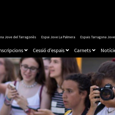
ina Jove del Tarragonès
Espai Jove La Palmera
Espais Tarragona Jove
inscripcions
Cessió d’espais
Carnets
Notície