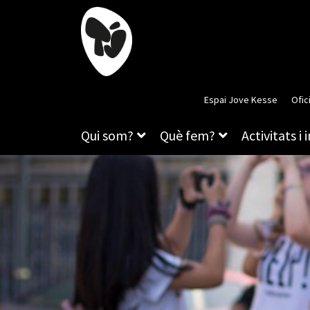
Espai Jove Kesse
Ofic
Qui som?
Què fem?
Activitats i 